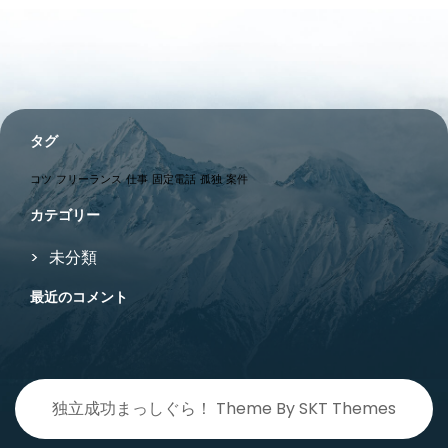
タグ
コツ
フリーランス
仕事
固定電話
孤独
案件
カテゴリー
未分類
最近のコメント
独立成功まっしぐら！ Theme By SKT Themes